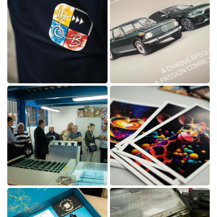
En cochant cette case, vous consentez à recevoir nos propositions commerciales à
l'adresse email indiqué ci-dessus. Vous pouvez vous désinscrire à tout moment en utilisant
le formulaire de désinscription
.
INSCRIPTION

Agrandir la photo