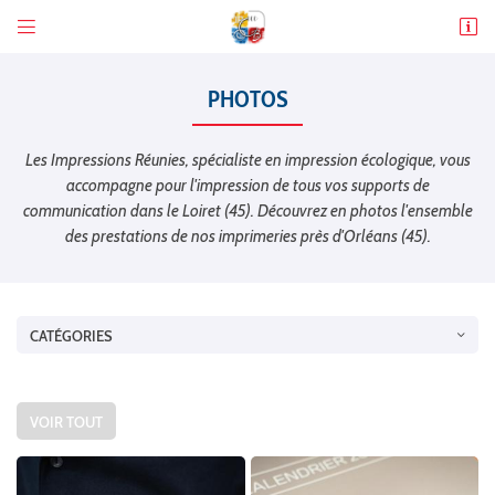


13 rue Émile Leconte
45140 Ingré
PHOTOS
02 38 90 20 77
Les Impressions Réunies, spécialiste en impression écologique, vous
accompagne pour l'impression de tous vos supports de
communication dans le Loiret (45). Découvrez en photos l'ensemble
des prestations de nos imprimeries près d'Orléans (45).
CATÉGORIES
Adresse email de réception

Code Captcha

VOIR TOUT
Rafraîchir le captcha
