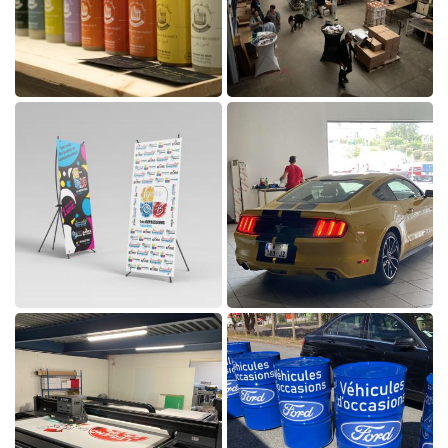
Agrandir la photo
Parc machine
os réalisations
RESTEZ INFOR
Boutique
INSCRIPTION NEWS
Avis

Actualités
Agrandir la photo
REJOIGNEZ-NOUS
Contact

Agrandir la photo