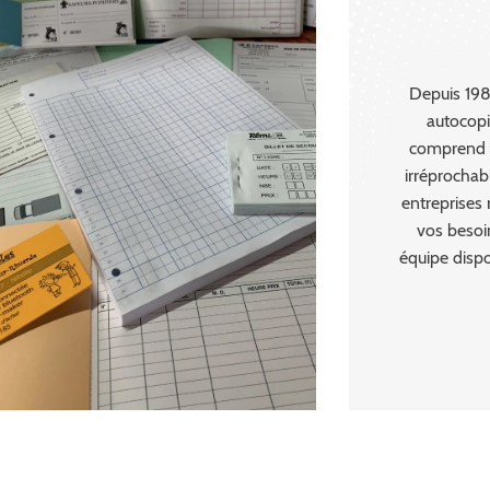
Depuis 1981
autocopi
comprend la
irréprocha
entreprises
vos besoin
équipe dispo