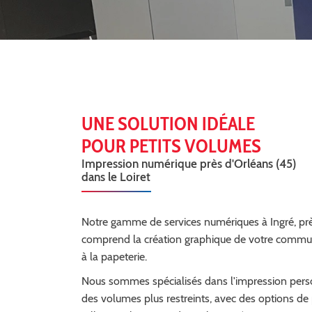
Code Captcha

Rafraîchir le captcha

En cochant cette case, vous consentez à recevoir nos propositions commerciales à 
email indiqué ci-dessus. Vous pouvez vous désinscrire à tout moment en utilisant
de désinscription
.
UNE SOLUTION IDÉALE
INSCRIPTION
POUR PETITS VOLUMES
Impression numérique près d'Orléans (45)
dans le Loiret
Notre gamme de services numériques à Ingré, prè
comprend la création graphique de votre commun
à la papeterie.
Nous sommes spécialisés dans l'impression pers
des volumes plus restreints, avec des options de