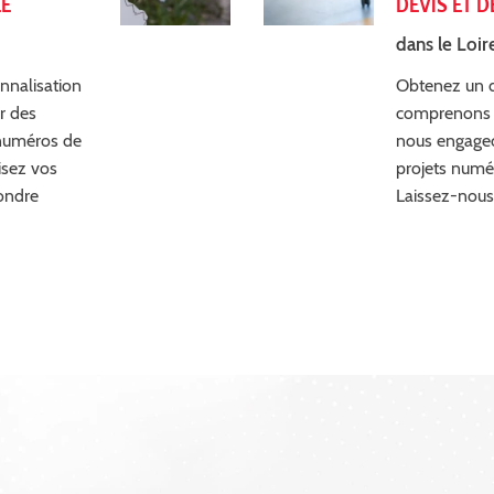
ÉE
DEVIS ET D
dans le Loir
nnalisation
Obtenez un d
r des
comprenons q
 numéros de
nous engageo
isez vos
projets numé
ondre
Laissez-nous