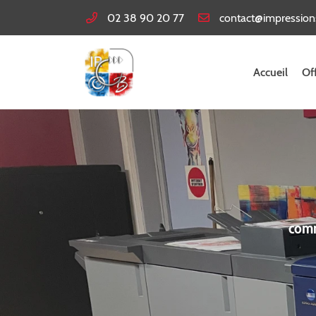
02 38 90 20 77
13 rue Émile Leconte
45140 Ingré
02 38 90 20 77
Accueil
Of
comm
Adresse email de réception
