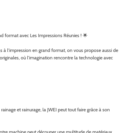
l'adresse
nd format avec Les Impressions Réunies ! 🌟
le formulaire
s à l'impression en grand format, on vous propose aussi de
riginales, où l'imagination rencontre la technologie avec
 rainage et rainurage, la JWEI peut tout faire grâce à son
s, notre machine peut découper une multitude de matériaux