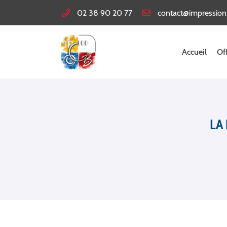
02 38 90 20 77
13 rue Émile Leconte
45140 Ingré
02 38 90 20 77
Accueil
Of
LA
Adresse email de réception
