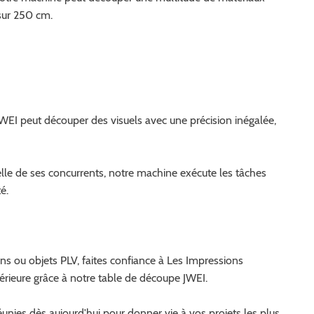
sur 250 cm.
WEI peut découper des visuels avec une précision inégalée,
elle de ses concurrents, notre machine exécute les tâches
é.
ns ou objets PLV, faites confiance à Les Impressions
érieure grâce à notre table de découpe JWEI.
nies dès aujourd'hui pour donner vie à vos projets les plus