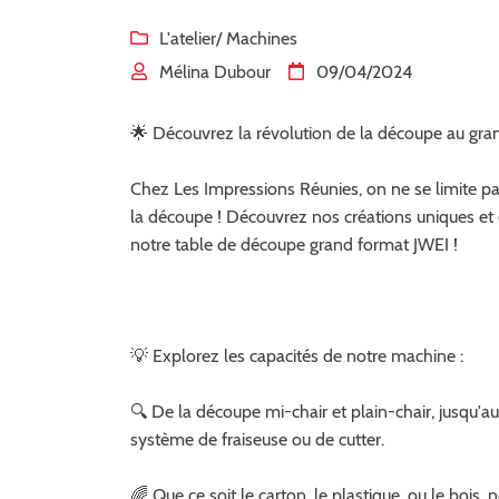
Code Captcha

L'atelier
/ Machines

Mélina Dubour
09/04/2024


Rafraîchir le captcha

En cochant cette case, vous consentez à recevoir nos propositions commerciales à 
🌟 Découvrez la révolution de la découpe au gra
email indiqué ci-dessus. Vous pouvez vous désinscrire à tout moment en utilisant
de désinscription
.
Chez Les Impressions Réunies, on ne se limite pa
la découpe ! Découvrez nos créations uniques et o
INSCRIPTION
notre table de découpe grand format JWEI !
💡 Explorez les capacités de notre machine :
🔍 De la découpe mi-chair et plain-chair, jusqu'au
système de fraiseuse ou de cutter.
🌈 Que ce soit le carton, le plastique, ou le boi